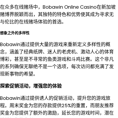
在众多在线赌场中，Bobawin Online Casino在新加坡
赌博界脱颖而出，其独特的特色和优势使其成为寻求无
与伦比的在线赌场体验的首选。
想象之外的多样性
Bobawin通过提供大量的游戏来重新定义多样性的概
念，涵盖了经典纸牌、迷人的老虎机、激动人心的体育
博彩，甚至是不寻常的鱼类游戏和斗鸡比赛。这个非凡
的系列确保无聊绝不是一个选项，每次访问都充满了发
现新事物的希望。
探索促销活动，增强您的体验
Bobawin通过提供诱人的促销活动，提升您的游戏旅
程。周末奖金为您的存款提供25%的重置，而朋友推荐
奖金为您提供了额外的激励，延长您的游戏时间，潜在