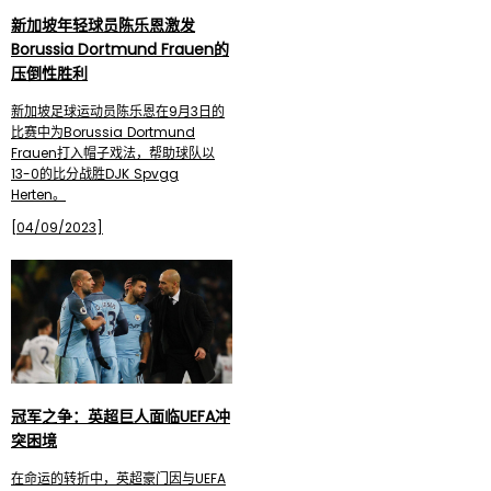
新加坡年轻球员陈乐恩激发
Borussia Dortmund Frauen的
压倒性胜利
新加坡足球运动员陈乐恩在9月3日的
比赛中为Borussia Dortmund
Frauen打入帽子戏法，帮助球队以
13-0的比分战胜DJK Spvgg
Herten。
[04/09/2023]
冠军之争：英超巨人面临UEFA冲
突困境
在命运的转折中，英超豪门因与UEFA