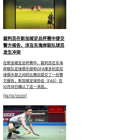
裁判员在新加坡足总杯赛中提交
警方报告，涉及东海岸联队球员
发生冲突
在新加坡足总杯赛中，裁判员在东海
岸联队足球俱乐部和GFA维多利亚足
球俱乐部之间的比赛后提交了一份警
方报告，新加坡足球协会（FAS）在
10月18日确认了这一消息。
[19/10/2023]