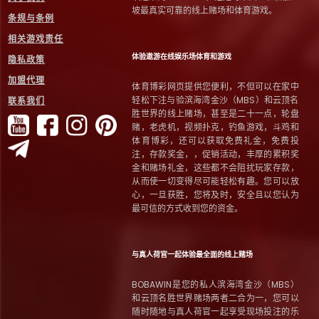
坡最真实可靠的线上赌场和体育游戏。
条规与条例
相关游戏责任
体验遨游在线娱乐场体育和游戏
隐私政策
加盟代理
体育博彩网页提供您便利，不但可以在家中
轻松下注与验滨海湾金沙（MBS）和云顶名
联系我们
胜世界的线上赌场，甚至是二十一点，轮盘
赌，老虎机，视频扑克，钓鱼游戏，斗鸡和
体育博彩，还可以获取免费礼金，免费投
注，存款奖金，，促销活动，丰厚的累积奖
金和赌场礼金，这些都不会阻扰玩家存款，
从而使一切变得尽可能轻松有趣。您可以放
心，一旦获胜，您将及时，安全且以您认为
最可信的方式收到您的资金。
与真人荷官一起体验最全面的线上赌场
BOBAWIN是您的私人滨海湾金沙（MBS）
和云顶名胜世界赌场两者二合为一，您可以
随时随地与真人荷官一起享受现场投注的乐