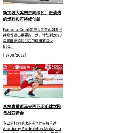
新加坡大奖赛走向绿色：更清洁
的燃料和可持续创新
Formula One新加坡大奖赛正朝着可
持续性迈出重要的一步，计划到2028
年将能源消耗引起的碳排放减少
50%。
[13/09/2023]
李梓嘉重返马来西亚羽毛球学院
备战亚运会
专业单打羽毛球选手李梓嘉将重返
Academy Badminton Malaysia