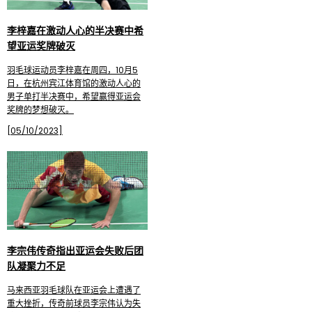
李梓嘉在激动人心的半决赛中希
望亚运奖牌破灭
羽毛球运动员李梓嘉在周四，10月5
日，在杭州宾江体育馆的激动人心的
男子单打半决赛中，希望赢得亚运会
奖牌的梦想破灭。
[05/10/2023]
李宗伟传奇指出亚运会失败后团
队凝聚力不足
马来西亚羽毛球队在亚运会上遭遇了
重大挫折，传奇前球员李宗伟认为失