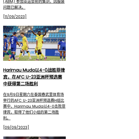
(ABM) 参加亚运会前的集训，因服装
问题已解决。
[11/09/2023]
Harimau Muda以4-0战胜菲律
宾，在AFC U-23亚洲杯预选赛
中获得第二场胜利
在9月9日星期六在泰国春武里体育场
举行的AFC U-23亚洲杯预选赛H组比
赛中，Harimau Muda以4-0击败菲
律宾，取得了他们小组的第二场胜
利。
[09/09/2023]