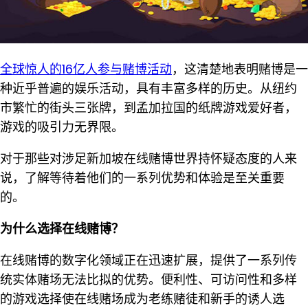
全球惊人的16亿人参与赌博活动
，这清楚地表明赌博是一
种近乎普遍的娱乐活动，具有丰富多样的历史。从纽约
市繁忙的街头三张牌，到孟加拉国的纸牌游戏爱好者，
游戏的吸引力无界限。
对于那些对涉足新加坡在线赌博世界持怀疑态度的人来
说，了解等待着他们的一系列优势和体验是至关重要
的。
为什么选择在线赌博？
在线赌博的数字化领域正在迅速扩展，提供了一系列传
统实体赌场无法比拟的优势。便利性、可访问性和多样
的游戏选择使在线赌场成为老练赌徒和新手的诱人选