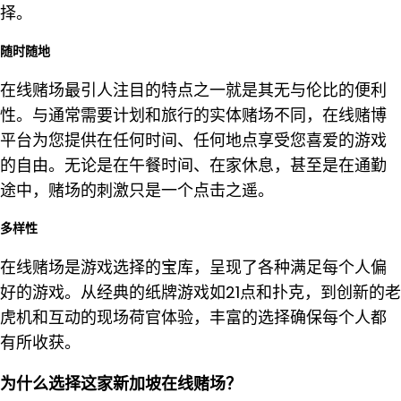
择。
随时随地
在线赌场最引人注目的特点之一就是其无与伦比的便利
性。与通常需要计划和旅行的实体赌场不同，在线赌博
平台为您提供在任何时间、任何地点享受您喜爱的游戏
的自由。无论是在午餐时间、在家休息，甚至是在通勤
途中，赌场的刺激只是一个点击之遥。
多样性
在线赌场是游戏选择的宝库，呈现了各种满足每个人偏
好的游戏。从经典的纸牌游戏如21点和扑克，到创新的老
虎机和互动的现场荷官体验，丰富的选择确保每个人都
有所收获。
为什么选择这家新加坡在线赌场？