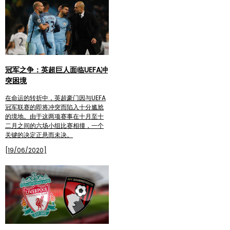
冠军之争：英超巨人面临UEFA冲
突困境
在命运的转折中，英超豪门因与UEFA
冠军联赛的即将冲突而陷入十分尴尬
的境地。由于这两项赛事在十月至十
二月之间的六场小组比赛相撞，一个
关键的决定正悬而未决。
[19/06/2020]