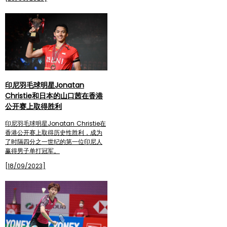
印尼羽毛球明星Jonatan
Christie和日本的山口茜在香港
公开赛上取得胜利
印尼羽毛球明星Jonatan Christie在
香港公开赛上取得历史性胜利，成为
了时隔四分之一世纪的第一位印尼人
赢得男子单打冠军。
[18/09/2023]