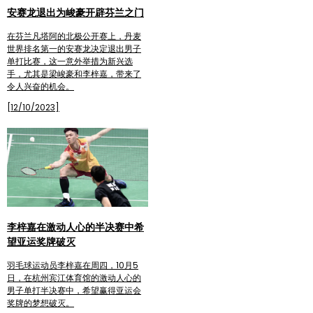
安赛龙退出为峻豪开辟芬兰之门
在芬兰凡塔阿的北极公开赛上，丹麦
世界排名第一的安赛龙决定退出男子
单打比赛，这一意外举措为新兴选
手，尤其是梁峻豪和李梓嘉，带来了
令人兴奋的机会。
[12/10/2023]
李梓嘉在激动人心的半决赛中希
望亚运奖牌破灭
羽毛球运动员李梓嘉在周四，10月5
日，在杭州宾江体育馆的激动人心的
男子单打半决赛中，希望赢得亚运会
奖牌的梦想破灭。