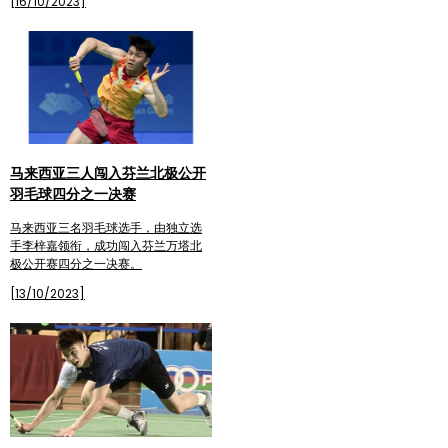
[16/10/2023]
马来西亚三人闯入芬兰北极公开
羽毛球四分之一决赛
马来西亚三名羽毛球选手，由独立选
手李梓嘉领衔，成功闯入芬兰万塔北
极公开赛四分之一决赛。
[13/10/2023]