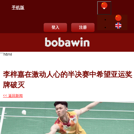
手机版
登入
注册
```html
李梓嘉在激动人心的半决赛中希望亚运奖
牌破灭
<< 返回新闻