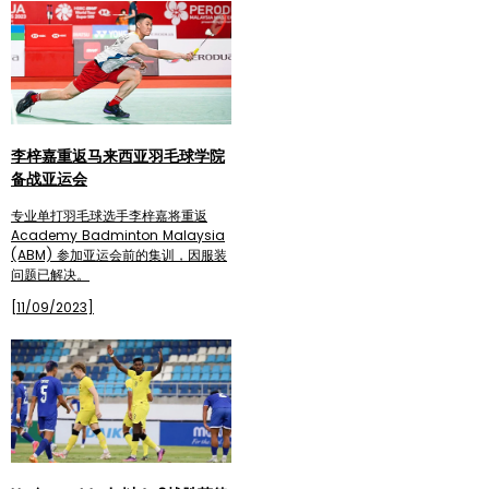
李梓嘉重返马来西亚羽毛球学院
备战亚运会
专业单打羽毛球选手李梓嘉将重返
Academy Badminton Malaysia
(ABM) 参加亚运会前的集训，因服装
问题已解决。
[11/09/2023]