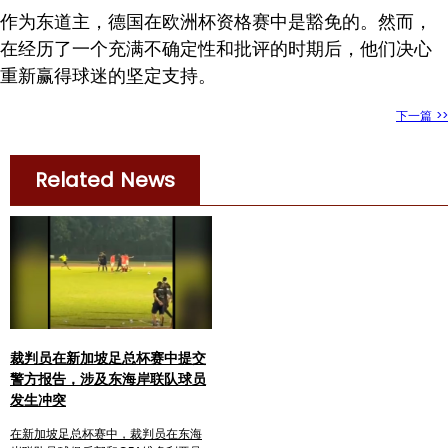
作为东道主，德国在欧洲杯资格赛中是豁免的。然而，
在经历了一个充满不确定性和批评的时期后，他们决心
重新赢得球迷的坚定支持。
下一篇 >>
Related News
裁判员在新加坡足总杯赛中提交
警方报告，涉及东海岸联队球员
发生冲突
在新加坡足总杯赛中，裁判员在东海