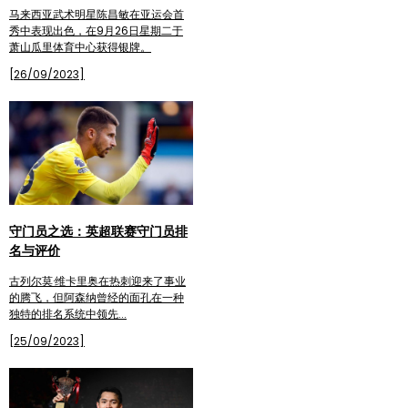
马来西亚武术明星陈昌敏在亚运会首
秀中表现出色，在9月26日星期二于
萧山瓜里体育中心获得银牌。
[26/09/2023]
守门员之选：英超联赛守门员排
名与评价
古列尔莫·维卡里奥在热刺迎来了事业
的腾飞，但阿森纳曾经的面孔在一种
独特的排名系统中领先...
[25/09/2023]