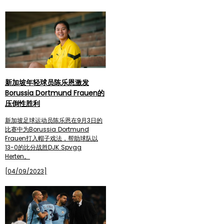
新加坡年轻球员陈乐恩激发
Borussia Dortmund Frauen的
压倒性胜利
新加坡足球运动员陈乐恩在9月3日的
比赛中为Borussia Dortmund
Frauen打入帽子戏法，帮助球队以
13-0的比分战胜DJK Spvgg
Herten。
[04/09/2023]