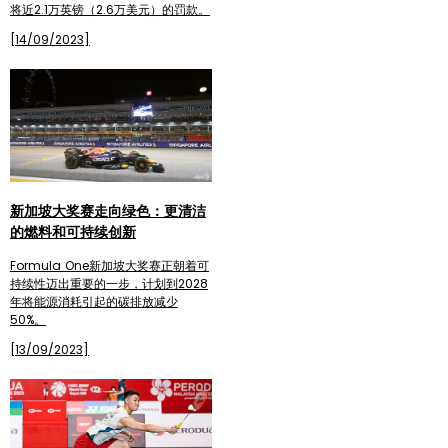
将近2.1万英镑（2.6万美元）的罚款。
[14/09/2023]
新加坡大奖赛走向绿色：更清洁
的燃料和可持续创新
Formula One新加坡大奖赛正朝着可
持续性迈出重要的一步，计划到2028
年将能源消耗引起的碳排放减少
50%。
[13/09/2023]