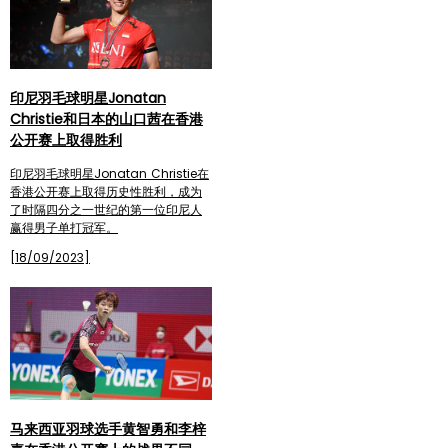
印尼羽毛球明星Jonatan
Christie和日本的山口茜在香港
公开赛上取得胜利
印尼羽毛球明星Jonatan Christie在
香港公开赛上取得历史性胜利，成为
了时隔四分之一世纪的第一位印尼人
赢得男子单打冠军。
[18/09/2023]
马来西亚羽球选手黄智勇和李梓