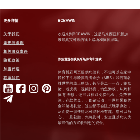
更多详情
BOBAWIN
关于我们
欢迎来到BOBAWIN，这是马来西亚和新加
坡最真实可靠的线上赌场和体育游戏。
条规与条例
相关游戏责任
体验遨游在线娱乐场体育和游戏
隐私政策
加盟代理
体育博彩网页提供您便利，不但可以在家中
轻松下注与验滨海湾金沙（MBS）和云顶名
联系我们
胜世界的线上赌场，甚至是二十一点，轮盘
赌，老虎机，视频扑克，钓鱼游戏，斗鸡和
体育博彩，还可以获取免费礼金，免费投
注，存款奖金，，促销活动，丰厚的累积奖
金和赌场礼金，这些都不会阻扰玩家存款，
从而使一切变得尽可能轻松有趣。您可以放
心，一旦获胜，您将及时，安全且以您认为
最可信的方式收到您的资金。