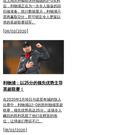
在上周意外输给沃特福德的3-0失利
后，利物浦正在为一次令人振奋的回
归做准备。统计数据显示，利物浦只
需再赢取12分，即可锁定令人梦寐以
求的英超联赛冠军。
[06/03/2020]
利物浦：以25分的领先优势主导
英超联赛！
在2020年2月16日与诺里奇城的惊人
比赛中，利物浦以1-0的胜利独领英超
联赛，领先优势高达25分。这场令人
瞩目的胜利巩固了他们在榜首的地
位，让球迷们赞叹不已。
[18/02/2020]