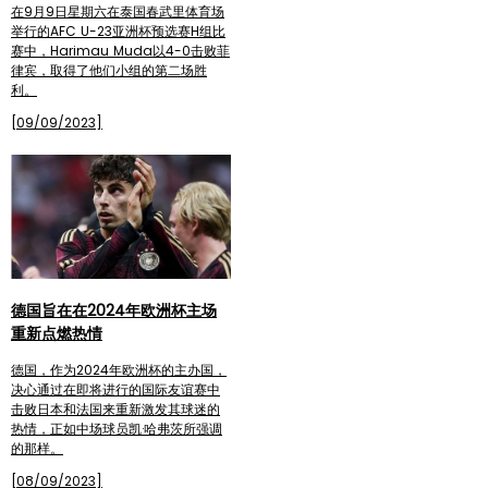
在9月9日星期六在泰国春武里体育场
举行的AFC U-23亚洲杯预选赛H组比
赛中，Harimau Muda以4-0击败菲
律宾，取得了他们小组的第二场胜
利。
[09/09/2023]
德国旨在在2024年欧洲杯主场
重新点燃热情
德国，作为2024年欧洲杯的主办国，
决心通过在即将进行的国际友谊赛中
击败日本和法国来重新激发其球迷的
热情，正如中场球员凯·哈弗茨所强调
的那样。
[08/09/2023]