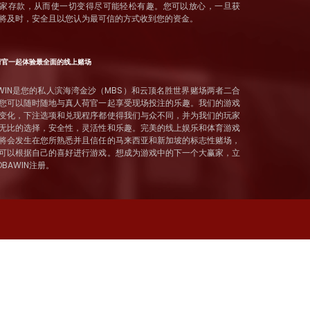
家存款，从而使一切变得尽可能轻松有趣。您可以放心，一旦获
将及时，安全且以您认为最可信的方式收到您的资金。
荷官一起体验最全面的线上赌场
AWIN是您的私人滨海湾金沙（MBS）和云顶名胜世界赌场两者二合
您可以随时随地与真人荷官一起享受现场投注的乐趣。我们的游戏
变化，下注选项和兑现程序都使得我们与众不同，并为我们的玩家
无比的选择，安全性，灵活性和乐趣。完美的线上娱乐和体育游戏
将会发生在您所熟悉并且信任的马来西亚和新加坡的标志性赌场，
可以根据自己的喜好进行游戏。想成为游戏中的下一个大赢家，立
OBAWIN注册。