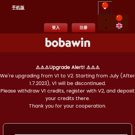
手机版
登入
注册
⚠️⚠️⚠️Upgrade Alert! ⚠️⚠️⚠️
We're upgrading from V1 to V2. Starting from July (After
1.7.2023), V1 will be discontinued.
Please withdraw V1 credits, register with V2, and deposit
your credits there.
Thank you for your cooperation.