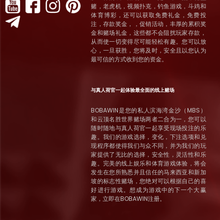
赌，老虎机，视频扑克，钓鱼游戏，斗鸡和
体育博彩，还可以获取免费礼金，免费投
注，存款奖金，，促销活动，丰厚的累积奖
金和赌场礼金，这些都不会阻扰玩家存款，
从而使一切变得尽可能轻松有趣。您可以放
心，一旦获胜，您将及时，安全且以您认为
最可信的方式收到您的资金。
与真人荷官一起体验最全面的线上赌场
BOBAWIN是您的私人滨海湾金沙（MBS）
和云顶名胜世界赌场两者二合为一，您可以
随时随地与真人荷官一起享受现场投注的乐
趣。我们的游戏选择，变化，下注选项和兑
现程序都使得我们与众不同，并为我们的玩
家提供了无比的选择，安全性，灵活性和乐
趣。完美的线上娱乐和体育游戏体验，将会
发生在您所熟悉并且信任的马来西亚和新加
坡的标志性赌场，您绝对可以根据自己的喜
好进行游戏。想成为游戏中的下一个大赢
家，立即在BOBAWIN注册。